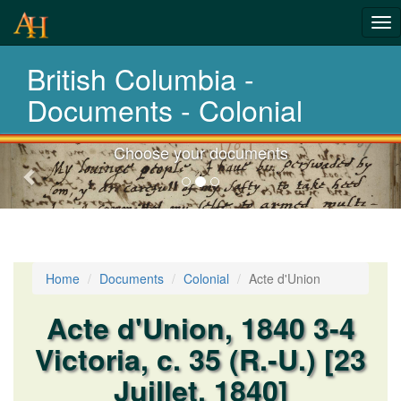
Tog
nav
British Columbia -
Laws,Acts,Treati
Documents - Colonial
Choose your documents
Previous-
next
Home
Documents
Colonial
Acte d'Union
Acte d'Union, 1840 3-4
Victoria, c. 35 (R.-U.) [23
Juillet, 1840]